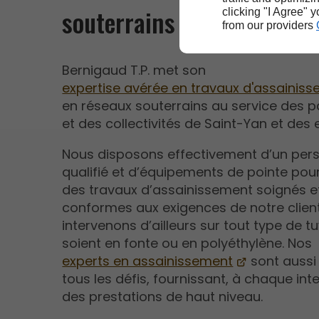
souterrains à Saint-Yan
clicking "I Agree" 
from our providers
Bernigaud T.P. met son
expertise avérée en travaux d'assainis
en réseaux souterrains au service des pa
et des collectivités de Saint-Yan et des 
Nous disposons effectivement d’un per
qualifié et d’équipements de pointe pour
des travaux d’assainissement soignés e
conformes aux exigences de notre clien
intervenons d’ailleurs sur tout type de tu
soient en fonte ou en polyéthylène. Nos
experts en assainissement
sont aussi
tous les défis, fournissant, à chaque int
des prestations de haut niveau.