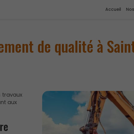
Accueil
Nos
sement de qualité à Sain
s travaux
nt aux
re