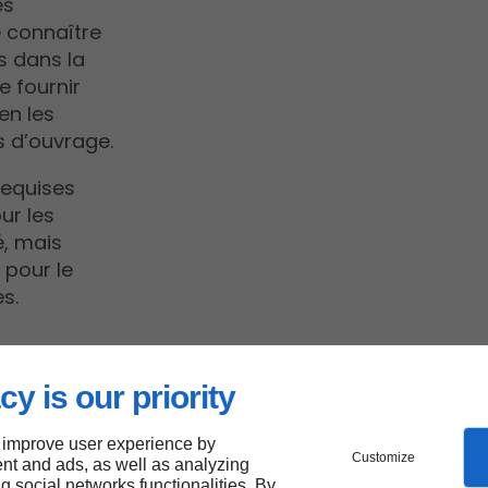
es
 connaître
s dans la
e fournir
en les
s d’ouvrage.
requises
ur les
é, mais
 pour le
s.
cy is our priority
 improve user experience by
seaux
Customize
nt and ads, as well as analyzing
ng social networks functionalities. By