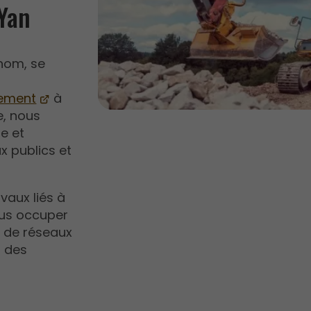
-Yan
enom, se
sement
à
e, nous
e et
x publics et
vaux liés à
ous occuper
e de réseaux
n des