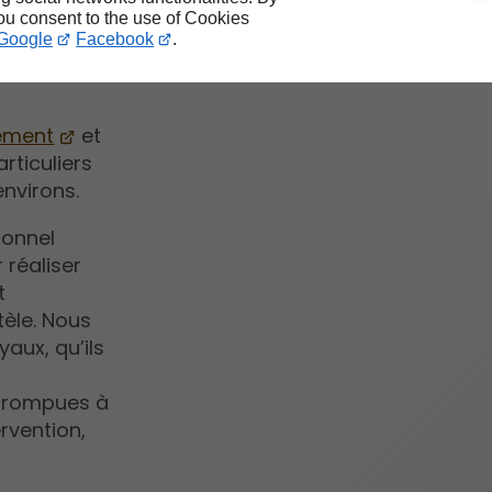
you consent to the use of Cookies
Google
Facebook
.
sement
et
rticuliers
environs.
sonnel
 réaliser
t
tèle. Nous
yaux, qu’ils
 rompues à
ervention,