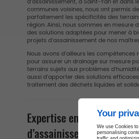
d’assainissement, à Saint-Yan et dans l
communes voisines, nous ont permis de
parfaitement les spécificités des terrain
région. Ainsi, nous sommes en mesure d
des solutions adaptées pour mener à bi
projets d’assainissement de nos maître
Nous avons d’ailleurs les compétences 
pour assurer un drainage sur mesure po
terrains sujets aux problèmes d’humidit
aussi d’apporter des solutions efficaces
traitement des déchets liquides et solide
Your priva
Expertise en travaux
We use Cookies to
d’assainissement et en ré
personalising conte
traffic and optimizi